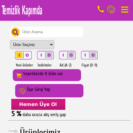
Yeni ürünler
İndirimler
Ad (A-Z)
Fiyat (0-9)
Sepetinizde 0 ürün var
Üye Girişi Yap
5 %
daha ucuza alış veriş yap
Ürünlerimiz